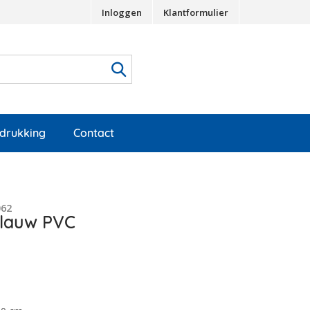
Inloggen
Klantformulier
edrukking
Contact
062
blauw PVC