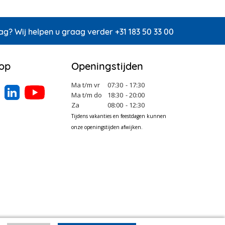
ag? Wij helpen u graag verder +31 183 50 33 00
 op
Openingstijden
Ma t/m vr
07:30
- 17:30
Ma t/m do
18:30
- 20:00
Za
08:00
- 12:30
Tijdens vakanties en feestdagen kunnen
onze openingstijden afwijken.