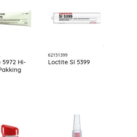
2
62151399
e 5972 Hi-
Loctite SI 5399
Pakking