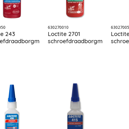
050
630270010
6302700
te 243
Loctite 2701
Loctit
efdraadborgmiddel
schroefdraadborgmiddel
schro