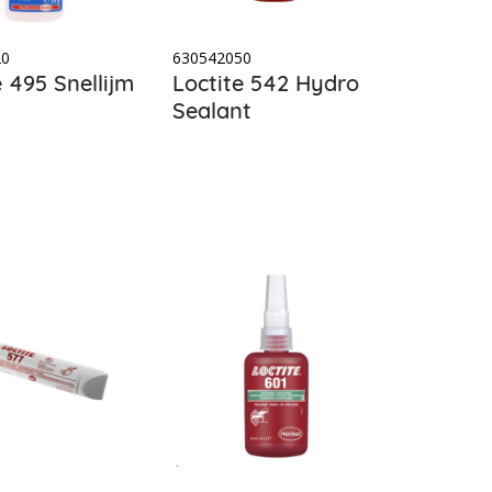
20
630542050
e 495 Snellijm
Loctite 542 Hydro
Sealant