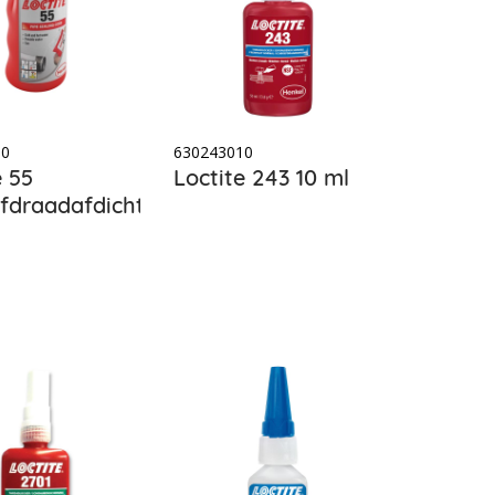
60
630243010
e 55
Loctite 243 10 ml
fdraadafdichting