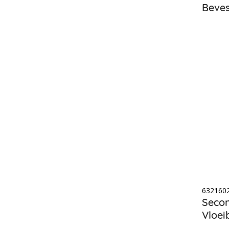
Beves
632160
Secon
Vloei