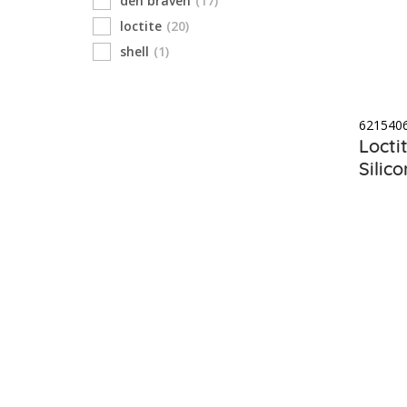
den braven
(17)
loctite
(20)
shell
(1)
621540
Locti
Silic