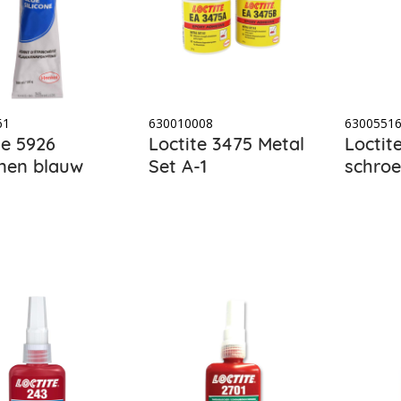
61
630010008
6300551
te 5926
Loctite 3475 Metal
Loctit
onen blauw
Set A-1
schroe