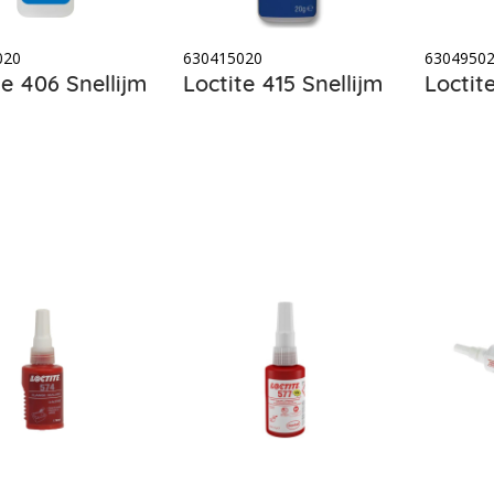
020
630415020
6304950
te 406 Snellijm
Loctite 415 Snellijm
Loctit