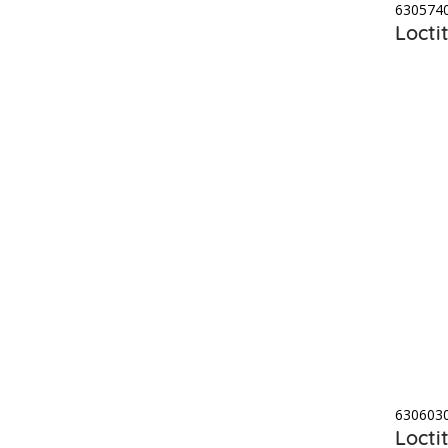
630574
Locti
630603
Locti