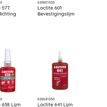
50
630601050
e 577
Loctite 601
dichting
Bevestigingslijm
50
630641050
e 638 Lijm
Loctite 641 Lijm