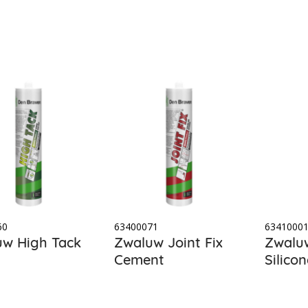
60
63400071
6341000
w High Tack
Zwaluw Joint Fix
Zwalu
Cement
Silico