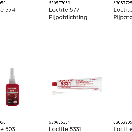
050
630577050
6305772
te 574
Loctite 577
Loctit
Pijpafdichting
Pijpaf
050
630635331
6306380
te 603
Loctite 5331
Loctit