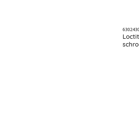
630243
Locti
schro