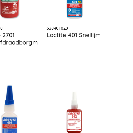
50
630401020
e 2701
Loctite 401 Snellijm
efdraadborgmiddel