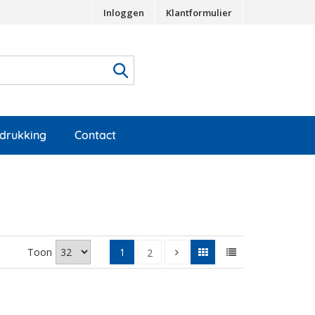
Inloggen
Klantformulier
edrukking
Contact
Toon
1
2