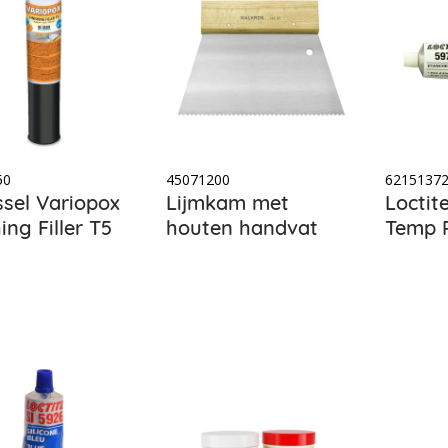
50
45071200
6215137
ssel Variopox
Lijmkam met
Loctit
ing Filler T5
houten handvat
Temp 