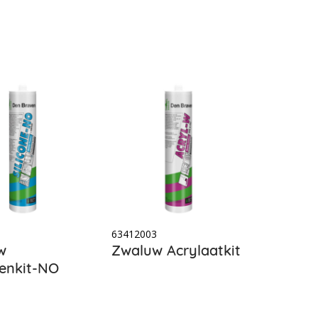
1
63412003
w
Zwaluw Acrylaatkit
nenkit-NO