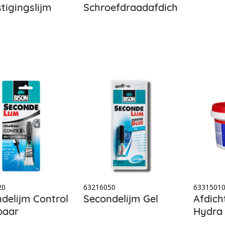
tigingslijm
Schroefdraadafdichting
20
63216050
6331501
delijm Control
Secondelijm Gel
Afdich
baar
Hydra 