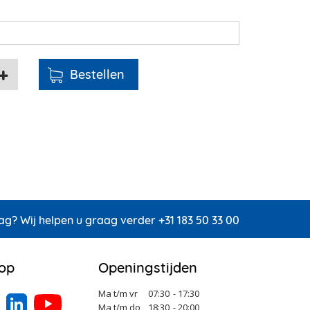
ag? Wij helpen u graag verder +31 183 50 33 00
 op
Openingstijden
Ma t/m vr
07:30
- 17:30
Ma t/m do
18:30
- 20:00