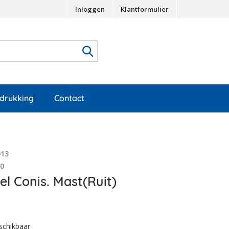
Inloggen
Klantformulier
edrukking
Contact
013
50
l Conis. Mast(Ruit)
schikbaar