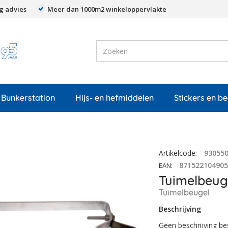
g advies
Meer dan 1000m2 winkeloppervlakte
Bunkerstation
Hijs- en hefmiddelen
Stickers en b
Artikelcode
:
93055
87152210490
EAN
:
Tuimelbeuge
Tuimelbeugel
Beschrijving
Geen beschrijving be