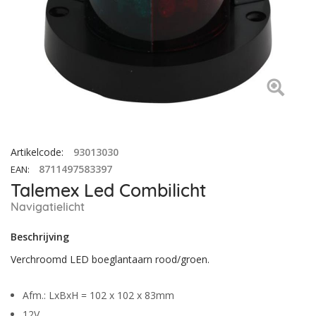
Artikelcode
:
93013030
8711497583397
EAN
:
Talemex Led Combilicht
Navigatielicht
Beschrijving
Verchroomd LED boeglantaarn rood/groen.
Afm.: LxBxH = 102 x 102 x 83mm
12V