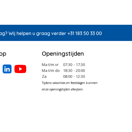
ag? Wij helpen u graag verder +31 183 50 33 00
 op
Openingstijden
Ma t/m vr
07:30
- 17:30
Ma t/m do
18:30
- 20:00
Za
08:00
- 12:30
Tijdens vakanties en feestdagen kunnen
onze openingstijden afwijken.