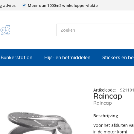
g advies
Meer dan 1000m2 winkeloppervlakte
Bunkerstation
Hijs- en hefmiddelen
Stickers en b
Artikelcode
:
92110
Raincap
Raincap
Beschrijving
Voor het afsluiten v
in de motor komt.