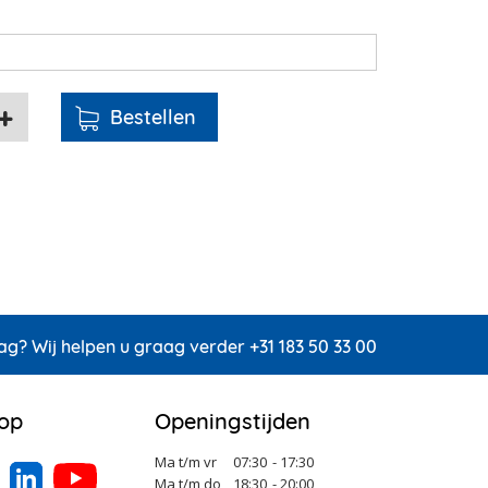
ag? Wij helpen u graag verder +31 183 50 33 00
 op
Openingstijden
Ma t/m vr
07:30
- 17:30
Ma t/m do
18:30
- 20:00