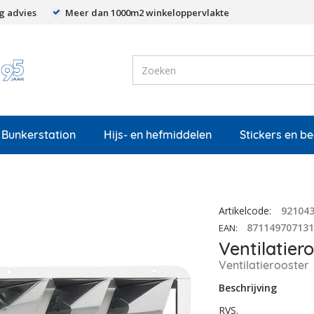
g advies
Meer dan 1000m2 winkeloppervlakte
Bunkerstation
Hijs- en hefmiddelen
Stickers en b
Artikelcode
:
92104
87114970713
EAN
:
Ventilatier
Ventilatierooster
Beschrijving
RVS.