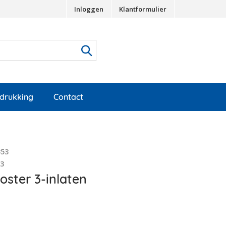
Inloggen
Klantformulier
edrukking
Contact
353
13
ooster 3-inlaten