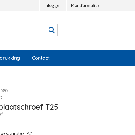
Inloggen
Klantformulier
edrukking
Contact
5080
22
laatschroef T25
ef
oestvrij staal A2