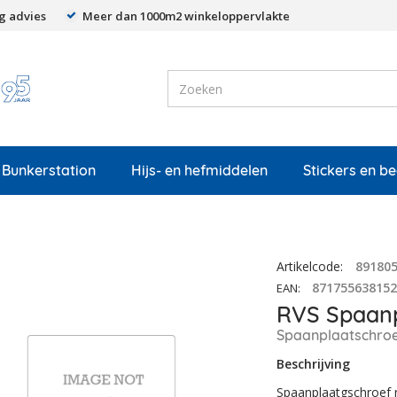
g advies
Meer dan 1000m2 winkeloppervlakte
Bunkerstation
Hijs- en hefmiddelen
Stickers en b
Artikelcode
:
89180
87175563815
EAN
:
RVS Spaanp
Spaanplaatschro
Beschrijving
Spaanplaatgschroef r