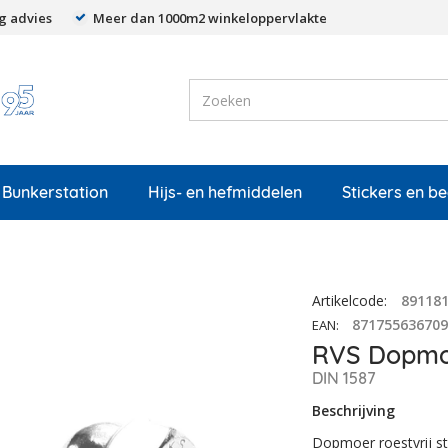
g advies
Meer dan 1000m2 winkeloppervlakte
Bunkerstation
Hijs- en hefmiddelen
Stickers en b
Artikelcode
:
89118
87175563670
EAN
:
RVS Dopmo
DIN 1587
Beschrijving
Dopmoer roestvrij s