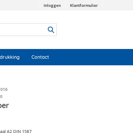
Inloggen
Klantformulier
edrukking
Contact
1016
90
er
taal A2 DIN 1587