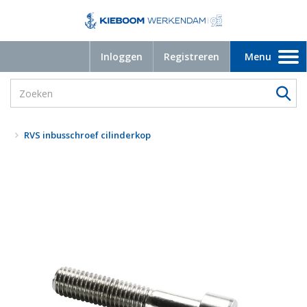
Inloggen
Registreren
Menu
Toggle
navigation
RVS inbusschroef cilinderkop