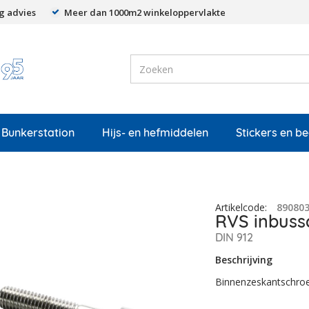
g advies
Meer dan 1000m2 winkeloppervlakte
Bunkerstation
Hijs- en hefmiddelen
Stickers en b
Artikelcode
:
89080
RVS inbussc
DIN 912
Beschrijving
Binnenzeskantschroef