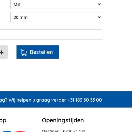
ag? Wij helpen u graag verder +31 183 50 33 00
 op
Openingstijden
Ma t/m vr
07:30
- 17:30