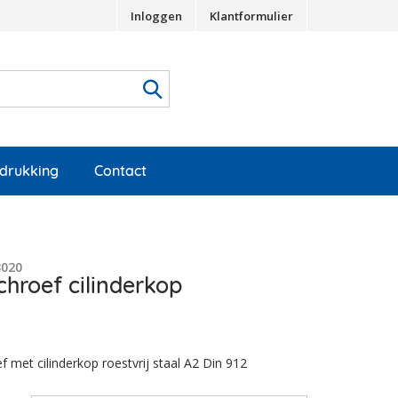
Inloggen
Klantformulier
edrukking
Contact
3020
hroef cilinderkop
 met cilinderkop roestvrij staal A2 Din 912