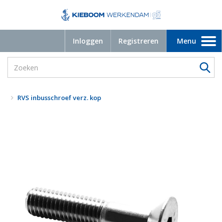
Inloggen
Registreren
Menu
Toggle
navigation
RVS inbusschroef verz. kop