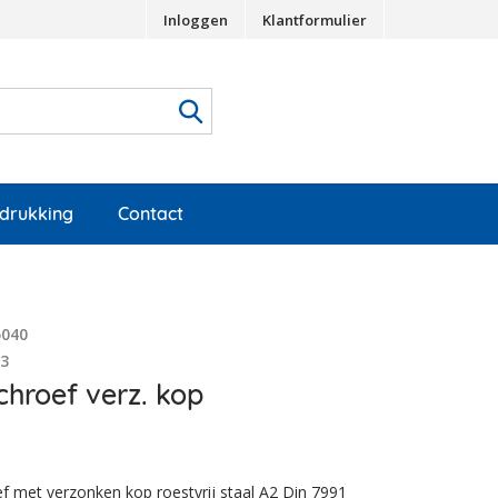
Inloggen
Klantformulier
edrukking
Contact
5040
83
hroef verz. kop
 met verzonken kop roestvrij staal A2 Din 7991