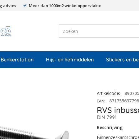
g advies
Meer dan 1000m2 winkeloppervlakte
Bunkerstation
Hijs- en hefmiddelen
Stickers en b
Artikelcode
:
89070
87175563779
EAN
:
RVS inbussc
DIN 7991
Beschrijving
Binnenzeskantschroef