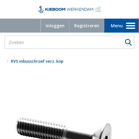
Inloggen
Registreren
Menu
Toggle
navigation
RVS inbusschroef verz. kop