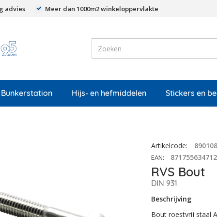
g advies
Meer dan 1000m2 winkeloppervlakte
Bunkerstation
Hijs- en hefmiddelen
Stickers en b
Artikelcode
:
89010
87175563471
EAN
:
RVS Bout
DIN 931
Beschrijving
Bout roestvrij staal