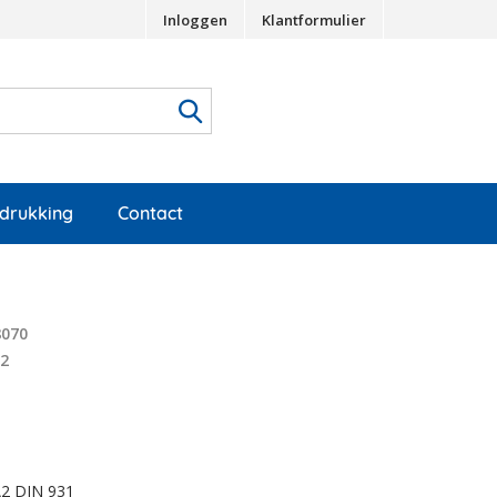
Inloggen
Klantformulier
edrukking
Contact
8070
22
 A2 DIN 931