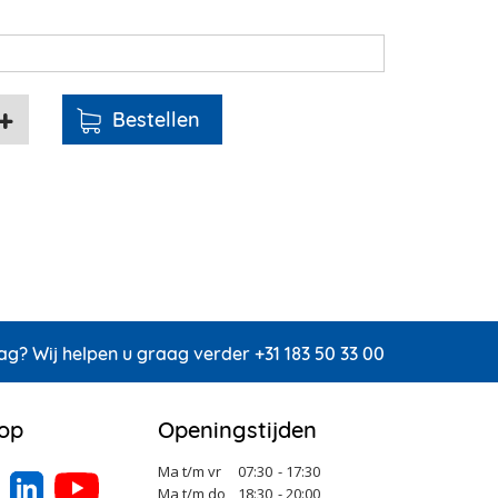
ag? Wij helpen u graag verder +31 183 50 33 00
 op
Openingstijden
Ma t/m vr
07:30
- 17:30
Ma t/m do
18:30
- 20:00