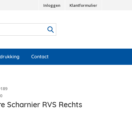
Inloggen
Klantformulier
edrukking
Contact
9189
10
e Scharnier RVS Rechts