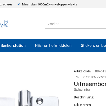
g advies
Meer dan 1000m2 winkeloppervlakte
Bunkerstation
Hijs- en hefmiddelen
Stickers en b
Artikelcode
:
88461
87114972758
EAN
:
Uitneembar
Scharnier
Beschrijving
Dikte 4mm.