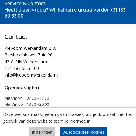
Service & Contact
Heeft u een vraag? Wij helpen u graag verder +31 183
50 33 00
Contact
Kieboom Werkendam B.V.
Biesboschhaven Zuid 20
4251 NN Werkendam
+31 183 50 33 00
info@kieboomwerkendam.nl
Openingstijden
Ma t/m vr
07:30
- 17:30
Ma t/m do
18:30
- 20:00
Za
08:00
- 12:30
Deze website maakt gebruik van cookies, als je doorgaat met het
Tijdens vakanties en feestdagen kunnen onze openingstijden afwijken.
gebruik van deze website stem je hiermee in