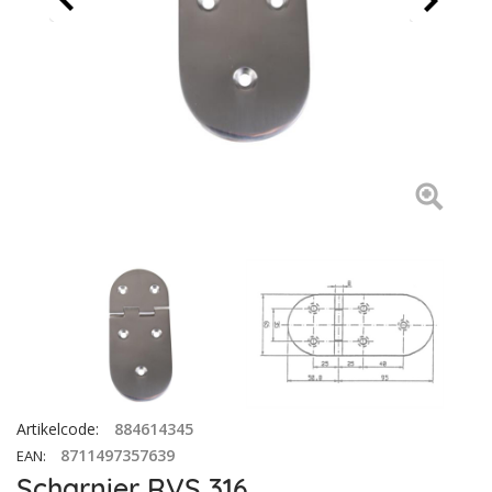
Artikelcode
:
884614345
8711497357639
EAN
:
Scharnier RVS 316