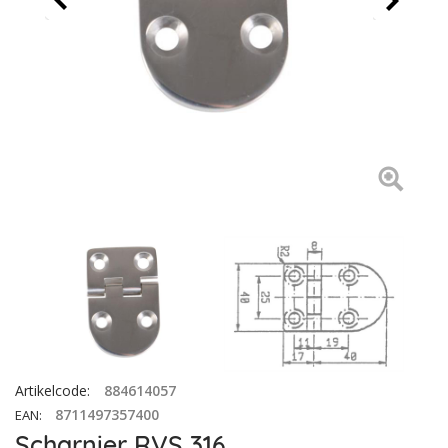
Artikelcode
:
884614057
8711497357400
EAN
:
Scharnier RVS 316