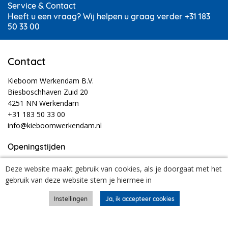
Service & Contact
Heeft u een vraag? Wij helpen u graag verder +31 183
50 33 00
Contact
Kieboom Werkendam B.V.
Biesboschhaven Zuid 20
4251 NN Werkendam
+31 183 50 33 00
info@kieboomwerkendam.nl
Openingstijden
Ma t/m vr
07:30
- 17:30
Deze website maakt gebruik van cookies, als je doorgaat met het
Ma t/m do
18:30
- 20:00
gebruik van deze website stem je hiermee in
Za
08:00
- 12:30
Tijdens vakanties en feestdagen kunnen onze openingstijden afwijken.