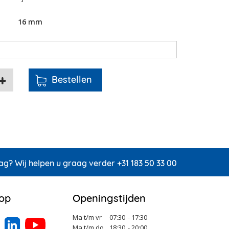
16 mm
ag? Wij helpen u graag verder +31 183 50 33 00
 op
Openingstijden
Ma t/m vr
07:30
- 17:30
Ma t/m do
18:30
- 20:00