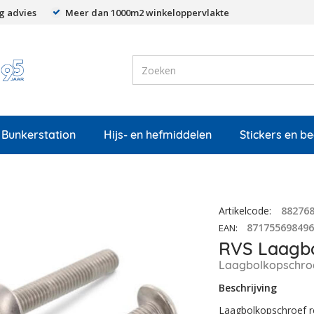
g advies
Meer dan 1000m2 winkeloppervlakte
Bunkerstation
Hijs- en hefmiddelen
Stickers en b
Artikelcode
:
88276
87175569849
EAN
:
RVS Laagbo
Laagbolkopschro
Beschrijving
Laagbolkopschroef ro