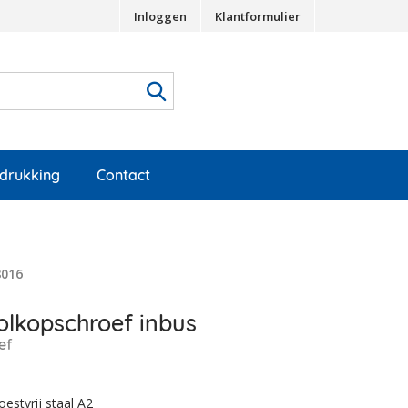
Inloggen
Klantformulier
edrukking
Contact
8016
6
lkopschroef inbus
ef
estvrij staal A2