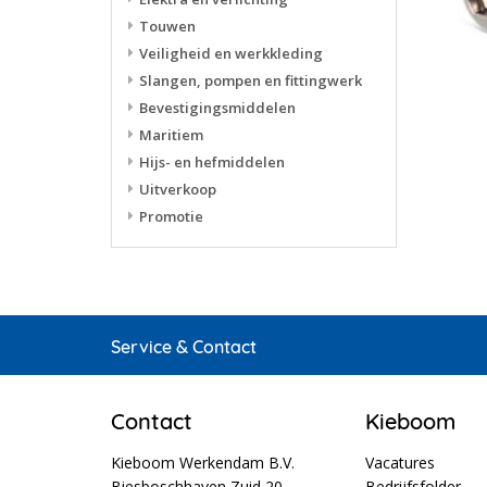
Touwen
Veiligheid en werkkleding
Slangen, pompen en fittingwerk
Bevestigingsmiddelen
Maritiem
Hijs- en hefmiddelen
Uitverkoop
Promotie
Service & Contact
Contact
Kieboom
Kieboom Werkendam B.V.
Vacatures
Biesboschhaven Zuid 20
Bedrijfsfolder