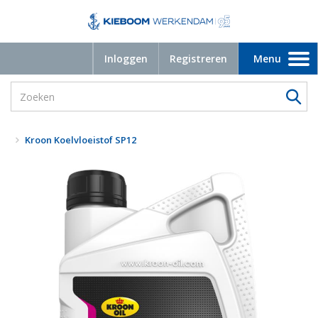
Inloggen
Registreren
Menu
Toggle
navigation
Kroon Koelvloeistof SP12