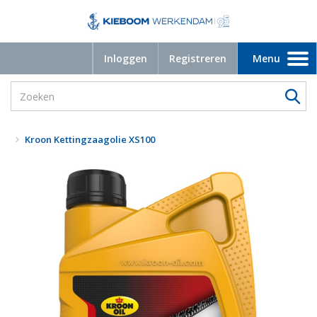
Inloggen
Registreren
Menu
Toggle
navigation
Kroon Kettingzaagolie XS100