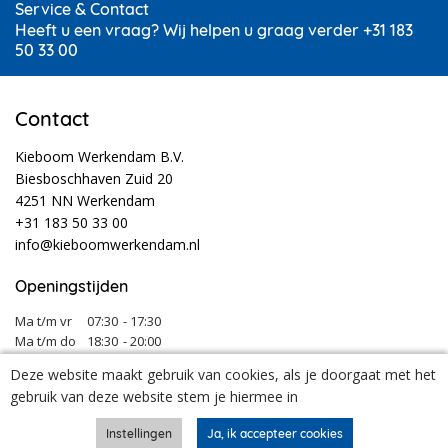
Service & Contact
Heeft u een vraag? Wij helpen u graag verder +31 183
50 33 00
Contact
Kieboom Werkendam B.V.
Biesboschhaven Zuid 20
4251 NN Werkendam
+31 183 50 33 00
info@kieboomwerkendam.nl
Openingstijden
Ma t/m vr
07:30
- 17:30
Ma t/m do
18:30
- 20:00
Za
08:00
- 12:30
Deze website maakt gebruik van cookies, als je doorgaat met het
Tijdens vakanties en feestdagen kunnen onze openingstijden afwijken.
gebruik van deze website stem je hiermee in