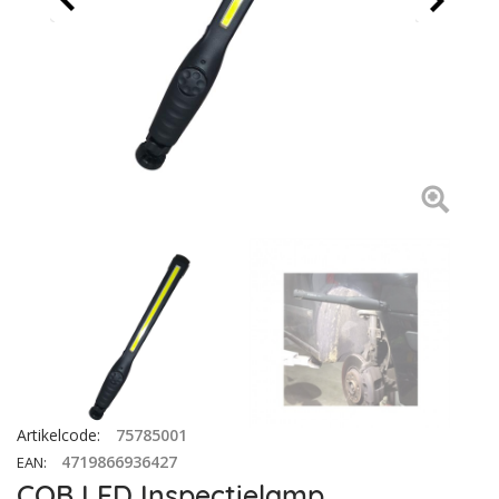
Artikelcode
:
75785001
4719866936427
EAN
:
COB LED Inspectielamp