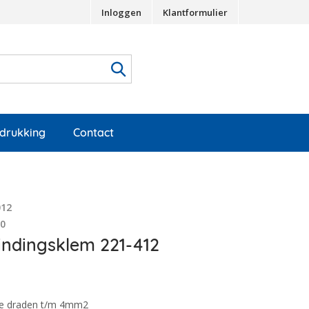
Inloggen
Klantformulier
edrukking
Contact
012
70
ndingsklem 221-412
ee draden t/m 4mm2