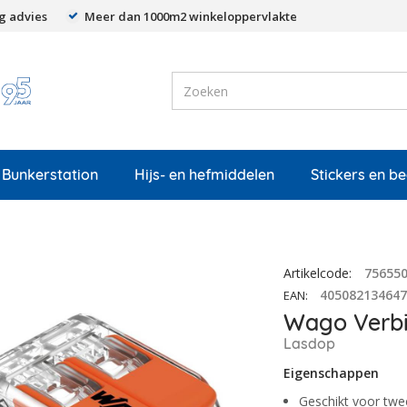
g advies
Meer dan 1000m2 winkeloppervlakte
Bunkerstation
Hijs- en hefmiddelen
Stickers en b
Artikelcode
:
75655
40508213464
EAN
:
Wago Verbi
Lasdop
Eigenschappen
Geschikt voor tw