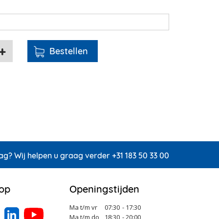
ag? Wij helpen u graag verder +31 183 50 33 00
 op
Openingstijden
Ma t/m vr
07:30
- 17:30
Ma t/m do
18:30
- 20:00