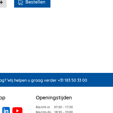
ag? Wij helpen u graag verder +31 183 50 33 00
 op
Openingstijden
Ma t/m vr
07:30
- 17:30
Ma t/m do
18:30
- 20:00