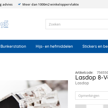
g advies
Meer dan 1000m2 winkeloppervlakte
Bunkerstation
Hijs- en hefmiddelen
Stickers en b
Artikelcode
:
75655
Lasdop 8-V
Lasdop