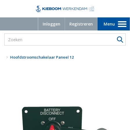
Inloggen
Registreren
Menu
Toggle
navigation
Hoofdstroomschakelaar Paneel 12