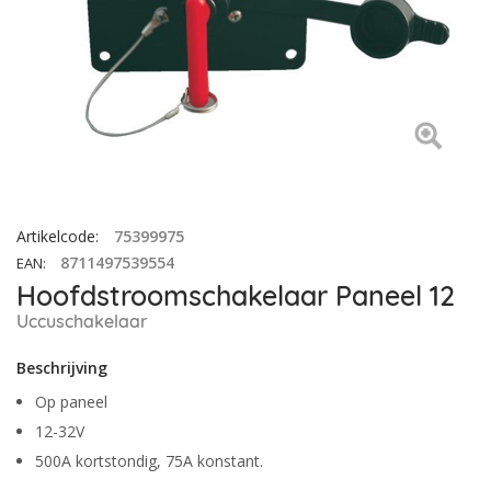
Artikelcode
:
75399975
8711497539554
EAN
:
Hoofdstroomschakelaar Paneel 12
Uccuschakelaar
Beschrijving
Op paneel
12-32V
500A kortstondig, 75A konstant.