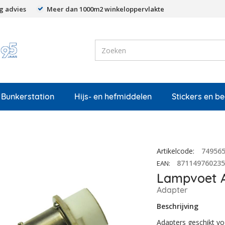
g advies
Meer dan 1000m2 winkeloppervlakte
Bunkerstation
Hijs- en hefmiddelen
Stickers en b
Artikelcode
:
74956
87114976023
EAN
:
Lampvoet 
Adapter
Beschrijving
Adapters geschikt v