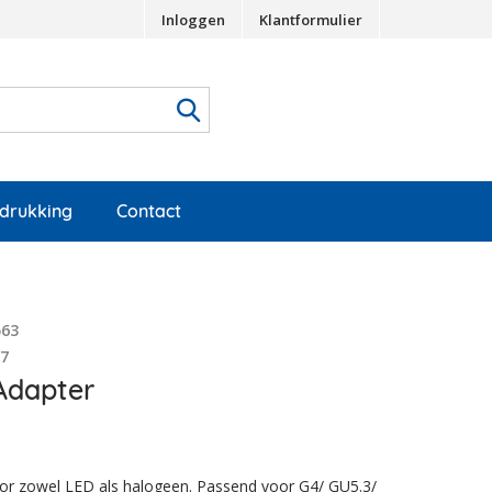
Inloggen
Klantformulier
edrukking
Contact
563
57
Adapter
oor zowel LED als halogeen. Passend voor G4/ GU5.3/