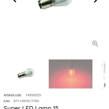
Artikelcode
:
74956555
8711497617184
EAN
:
Super LED Lamp 15