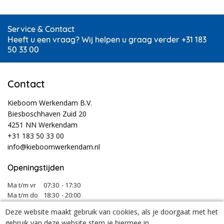
Service & Contact
Heeft u een vraag? Wij helpen u graag verder +31 183
50 33 00
Contact
Kieboom Werkendam B.V.
Biesboschhaven Zuid 20
4251 NN Werkendam
+31 183 50 33 00
info@kieboomwerkendam.nl
Openingstijden
Ma t/m vr
07:30
- 17:30
Ma t/m do
18:30
- 20:00
Za
08:00
- 12:30
Deze website maakt gebruik van cookies, als je doorgaat met het
Tijdens vakanties en feestdagen kunnen onze openingstijden afwijken.
gebruik van deze website stem je hiermee in