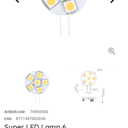
Artikelcode
:
74956500
8711497602036
EAN
:
Super LED Lamp 6