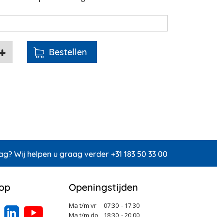
ag? Wij helpen u graag verder +31 183 50 33 00
 op
Openingstijden
Ma t/m vr
07:30
- 17:30
Ma t/m do
18:30
- 20:00