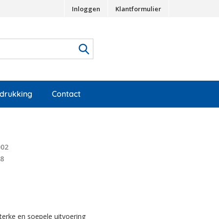
Inloggen
Klantformulier
edrukking
Contact
002
78
terke en soepele uitvoering