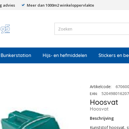
g advies
Meer dan 1000m2 winkeloppervlakte
Bunkerstation
Hijs- en hefmiddelen
Stickers en b
Artikelcode
:
67060
52049801620
EAN
:
Hoosvat
Hoosvat
Beschrijving
Kunststof hoosvat, s