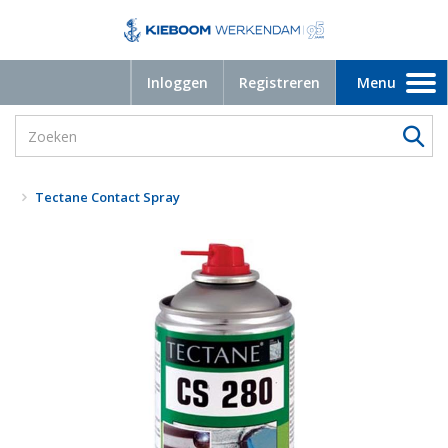
Inloggen
Registreren
Menu
Toggle
navigation
Tectane Contact Spray