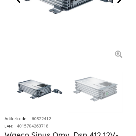
Artikelcode
:
60822412
4015704263718
EAN
:
Waeco Sinus Omv. Dsp 412 12V-