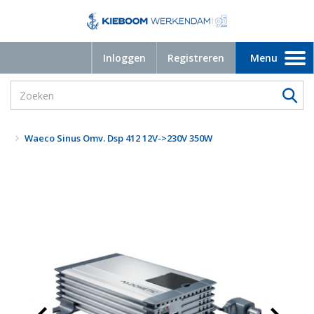
Inloggen
Registreren
Menu
Toggle
navigation
Waeco Sinus Omv. Dsp 412 12V->230V 350W