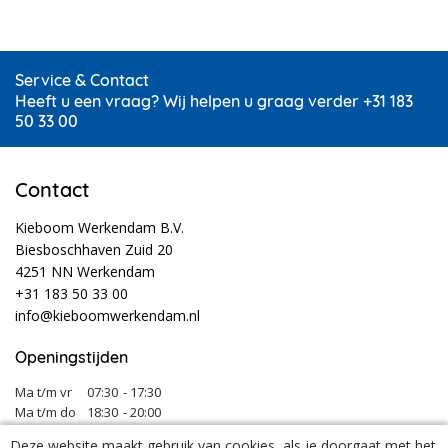
Service & Contact
Heeft u een vraag? Wij helpen u graag verder +31 183
50 33 00
Contact
Kieboom Werkendam B.V.
Biesboschhaven Zuid 20
4251 NN Werkendam
+31 183 50 33 00
info@kieboomwerkendam.nl
Openingstijden
Ma t/m vr
07:30
- 17:30
Ma t/m do
18:30
- 20:00
Za
08:00
- 12:30
Deze website maakt gebruik van cookies, als je doorgaat met het