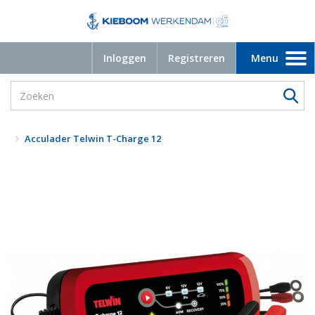
Inloggen
Registreren
Menu
Toggle
navigation
Acculader Telwin T-Charge 12