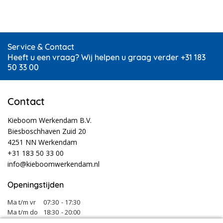
Service & Contact
Heeft u een vraag? Wij helpen u graag verder +31 183
50 33 00
Contact
Kieboom Werkendam B.V.
Biesboschhaven Zuid 20
4251 NN Werkendam
+31 183 50 33 00
info@kieboomwerkendam.nl
Openingstijden
Ma t/m vr
07:30
- 17:30
Ma t/m do
18:30
- 20:00
Za
08:00
- 12:30