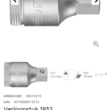
Artikelcode
:
36614319
4010886614310
EAN
:
Verloopstuk 1932