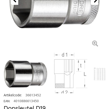
Artikelcode
:
36613452
4010886613450
EAN
:
Dopsleutel D19