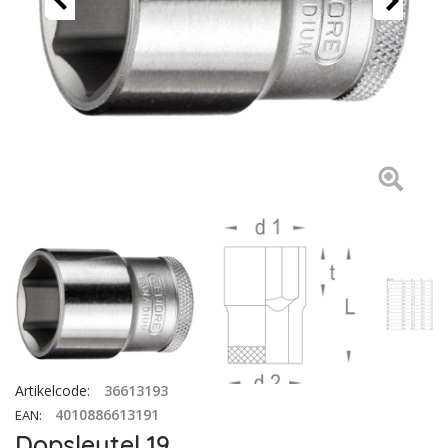
Artikelcode
:
36613193
4010886613191
EAN
:
Dopsleutel 19