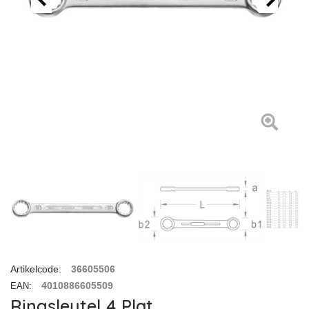
Artikelcode
:
36605506
4010886605509
EAN
:
Ringsleutel 4 Plat