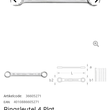
Artikelcode
:
36605271
4010886605271
EAN
:
Ringsleutel 4 Plat