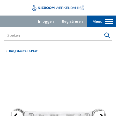
Inloggen
Registreren
Menu
Toggle
navigation
Ringsleutel 4 Plat