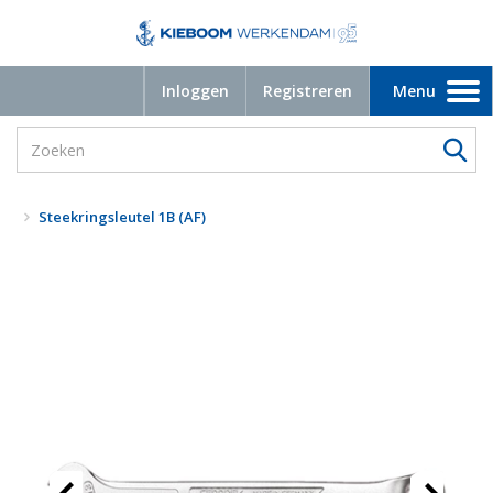
Inloggen
Registreren
Menu
Toggle
navigation
Steekringsleutel 1B (AF)