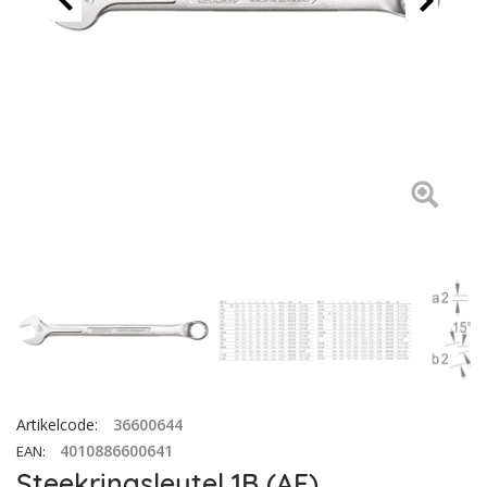
Artikelcode
:
36600644
4010886600641
EAN
:
Steekringsleutel 1B (AF)