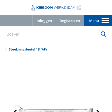
Inloggen
Registreren
Menu
Toggle
navigation
Steekringsleutel 1B (AF)