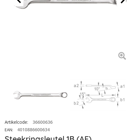
Artikelcode
:
36600636
4010886600634
EAN
:
Steekringsleutel 1B (AF)