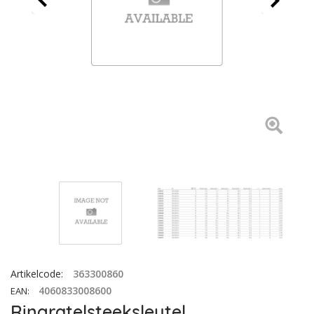
Artikelcode
:
363300860
4060833008600
EAN
:
Ringratelsteeksleutel