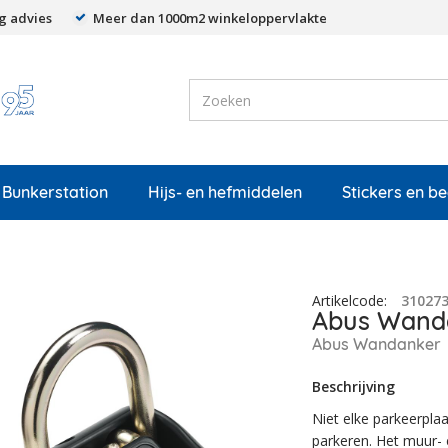
g advies
Meer dan 1000m2 winkeloppervlakte
Bunkerstation
Hijs- en hefmiddelen
Stickers en b
Artikelcode
:
31027
Abus Wand
Abus Wandanker
Beschrijving
Niet elke parkeerplaa
parkeren. Het muur-