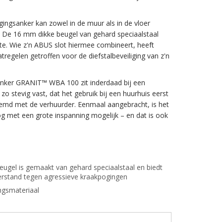
igingsanker kan zowel in de muur als in de vloer
De 16 mm dikke beugel van gehard speciaalstaal
te. Wie z'n ABUS slot hiermee combineert, heeft
egelen getroffen voor de diefstalbeveiliging van z'n
nker GRANIT™ WBA 100 zit inderdaad bij een
o stevig vast, dat het gebruik bij een huurhuis eerst
md met de verhuurder. Eenmaal aangebracht, is het
og met een grote inspanning mogelijk – en dat is ook
ugel is gemaakt van gehard speciaalstaal en biedt
rstand tegen agressieve kraakpogingen
ingsmateriaal