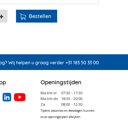
ag? Wij helpen u graag verder +31 183 50 33 00
 op
Openingstijden
Ma t/m vr
07:30
- 17:30
Ma t/m do
18:30
- 20:00
Za
08:00
- 12:30
Tijdens vakanties en feestdagen kunnen
onze openingstijden afwijken.