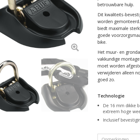
betrouwbare hulp.
Dit kwaliteits-bevest
worden gemonteerd. 
biedt maximale sterk
goede voorzorgsmaatr
bike.
Het muur- en gronda
vakkundige montage z
moet worden afgeste
verwijderen alleen n
goed zo.
Technologie
De 16 mm dikke be
extreem hoge wee
Inclusief bevestig