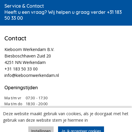
Service & Contact
Heeft u een vraag? Wij helpen u graag verder +31 183
50 33 00
Contact
Kieboom Werkendam B.V.
Biesboschhaven Zuid 20
4251 NN Werkendam
+31 183 50 33 00
info@kieboomwerkendam.nl
Openingstijden
Ma t/m vr
07:30
- 17:30
Ma t/m do
18:30
- 20:00
Za
08:00
- 12:30
Deze website maakt gebruik van cookies, als je doorgaat met het
Tijdens vakanties en feestdagen kunnen onze openingstijden afwijken.
gebruik van deze website stem je hiermee in