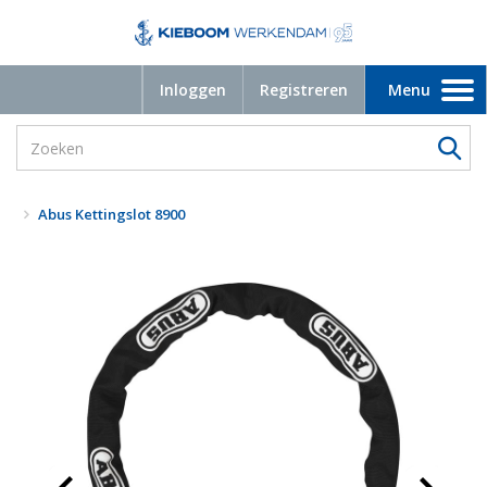
Inloggen
Registreren
Menu
Toggle
navigation
Abus Kettingslot 8900