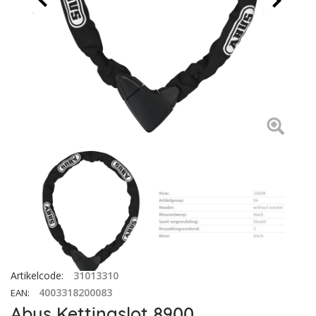
Artikelcode
:
31013310
4003318200083
EAN
:
Abus Kettingslot 8900