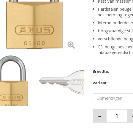
Kast van massief
Hardstalen beug
bescherming tegen
Interne onderdelen
Hoogwaardige stift
Verschillende beu
CS: beugelbescher
inbraakgereedsch
Breedte:
Variant: