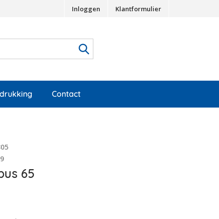
Inloggen
Klantformulier
edrukking
Contact
305
19
bus 65