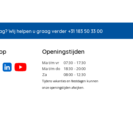
ag? Wij helpen u graag verder +31 183 50 33 00
 op
Openingstijden
Ma t/m vr
07:30
- 17:30
Ma t/m do
18:30
- 20:00
Za
08:00
- 12:30
Tijdens vakanties en feestdagen kunnen
onze openingstijden afwijken.