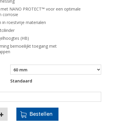
 messing
el met NANO PROTECT™ voor een optimale
 corrosie
 in roestvrije materialen
cilinder
gelhoogtes (HB)
ming bemoeilijkt toegang met
appen
Standaard