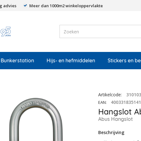
g advies
Meer dan 1000m2 winkeloppervlakte
Bunkerstation
Hijs- en hefmiddelen
Stickers en b
Artikelcode
:
31010
40033183514
EAN
:
Hangslot A
Abus Hangslot
Beschrijving