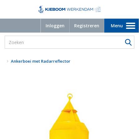
Inloggen
Registreren
Menu
Toggle
navigation
Ankerboei met Radarreflector