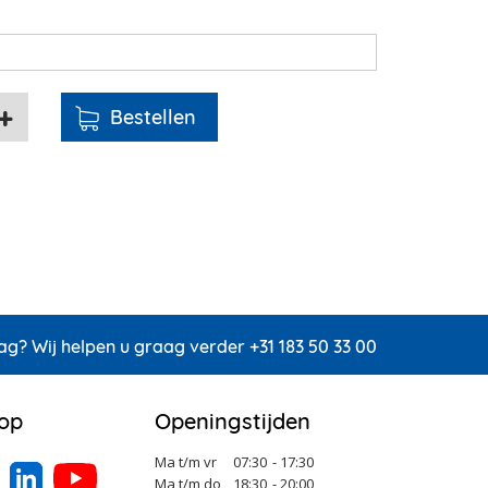
ag? Wij helpen u graag verder +31 183 50 33 00
 op
Openingstijden
Ma t/m vr
07:30
- 17:30
Ma t/m do
18:30
- 20:00