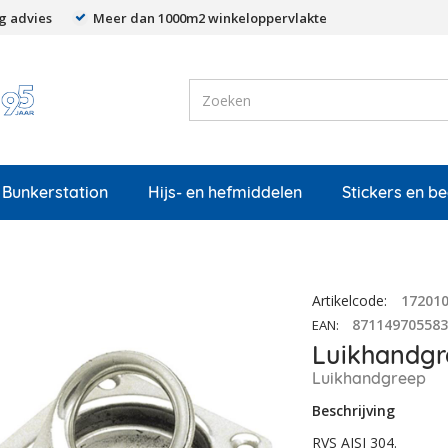
g advies
Meer dan 1000m2 winkeloppervlakte
Bunkerstation
Hijs- en hefmiddelen
Stickers en b
Artikelcode
:
17201
87114970558
EAN
:
Luikhandgr
Luikhandgreep
Beschrijving
RVS AISI 304.