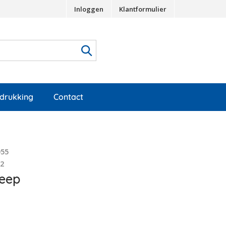
Inloggen
Klantformulier
edrukking
Contact
055
32
eep