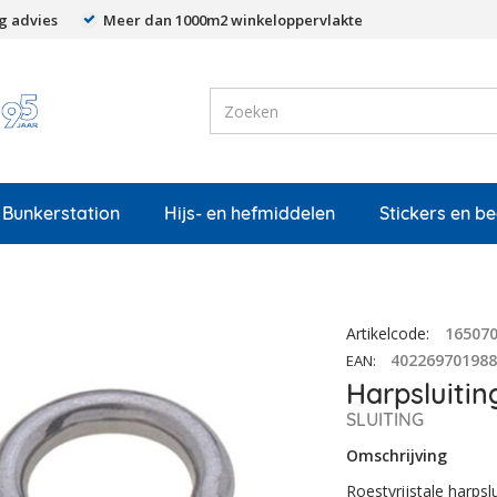
g advies
Meer dan 1000m2 winkeloppervlakte
Bunkerstation
Hijs- en hefmiddelen
Stickers en b
Artikelcode
:
16507
40226970198
EAN
:
Harpsluiti
SLUITING
Omschrijving
Roestvrijstale harpslu