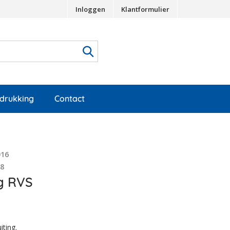
Inloggen
Klantformulier
edrukking
Contact
016
88
ng RVS
iting.