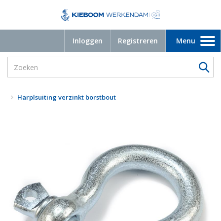
Inloggen
Registreren
Menu
Toggle
navigation
Harplsuiting verzinkt borstbout