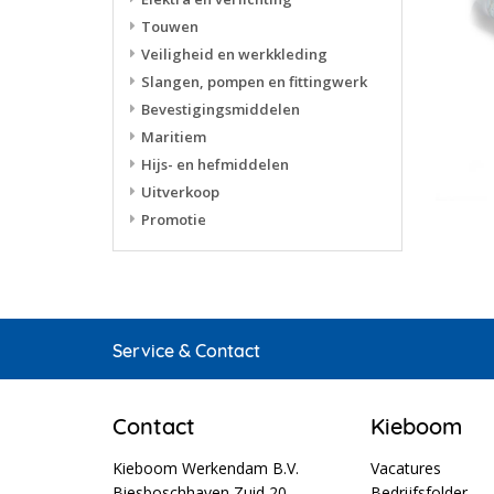
Touwen
Veiligheid en werkkleding
Slangen, pompen en fittingwerk
Bevestigingsmiddelen
Maritiem
Hijs- en hefmiddelen
Uitverkoop
Promotie
Service & Contact
Contact
Kieboom
Kieboom Werkendam B.V.
Vacatures
Biesboschhaven Zuid 20
Bedrijfsfolder