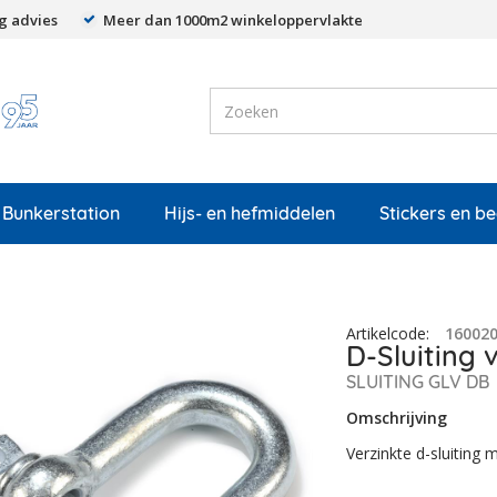
g advies
Meer dan 1000m2 winkeloppervlakte
Bunkerstation
Hijs- en hefmiddelen
Stickers en b
Artikelcode
:
16002
D-Sluiting 
SLUITING GLV DB
Omschrijving
Verzinkte d-sluiting 