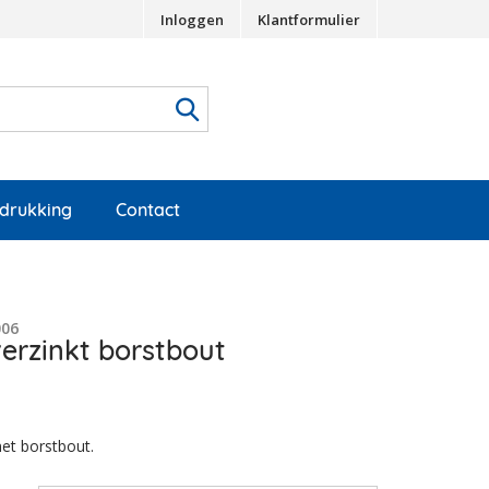
Inloggen
Klantformulier
edrukking
Contact
006
verzinkt borstbout
met borstbout.