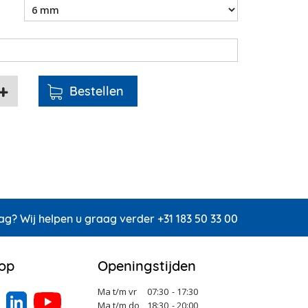
ag? Wij helpen u graag verder +31 183 50 33 00
 op
Openingstijden
Ma t/m vr
07:30
- 17:30
Ma t/m do
18:30
- 20:00