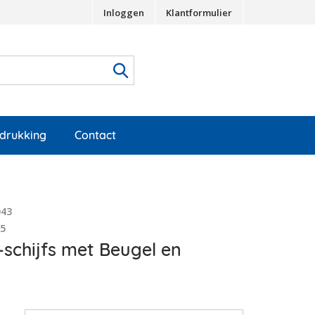
Inloggen
Klantformulier
edrukking
Contact
043
85
-schijfs met Beugel en