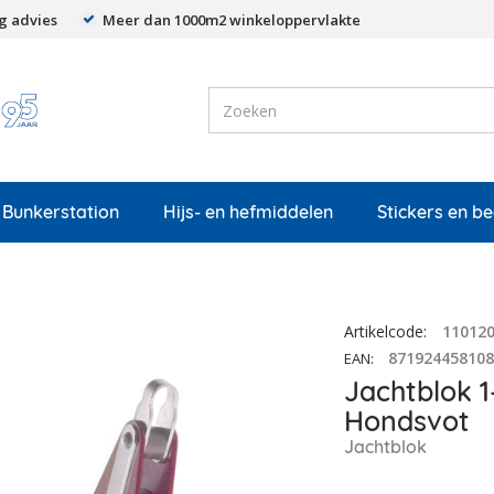
g advies
Meer dan 1000m2 winkeloppervlakte
Bunkerstation
Hijs- en hefmiddelen
Stickers en b
Artikelcode
:
11012
87192445810
EAN
:
Jachtblok 1
Hondsvot
Jachtblok