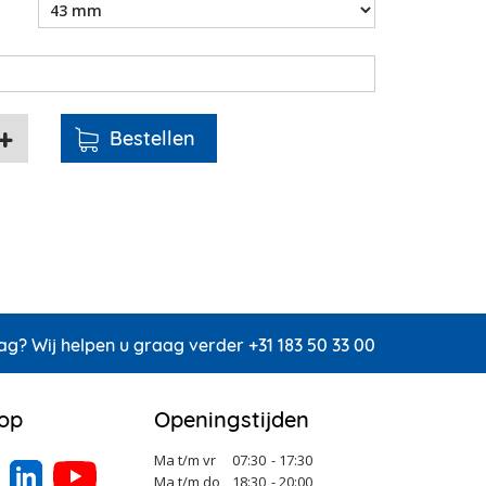
ag? Wij helpen u graag verder +31 183 50 33 00
 op
Openingstijden
Ma t/m vr
07:30
- 17:30
Ma t/m do
18:30
- 20:00