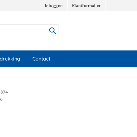
Inloggen
Klantformulier
edrukking
Contact
1874
46