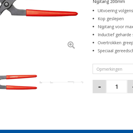
Nijptang 200mm
Uitvoering volgen
Kop geslepen
Nijptang voor max
Inductief geharde 
Overtrokken gree
Speciaal gereeds