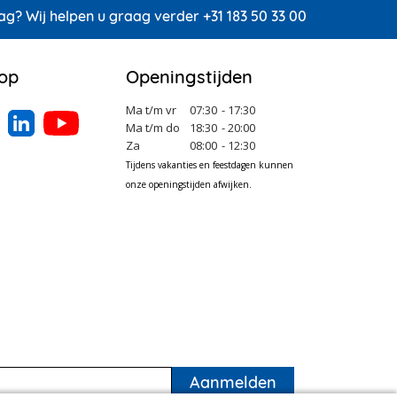
ag? Wij helpen u graag verder +31 183 50 33 00
 op
Openingstijden
Ma t/m vr
07:30
- 17:30
Ma t/m do
18:30
- 20:00
Za
08:00
- 12:30
Tijdens vakanties en feestdagen kunnen
onze openingstijden afwijken.