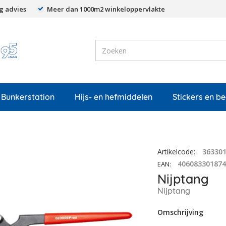
g advies
Meer dan 1000m2 winkeloppervlakte
Bunkerstation
Hijs- en hefmiddelen
Stickers en b
Artikelcode
:
36330
40608330187
EAN
:
Nijptang
Nijptang
Omschrijving